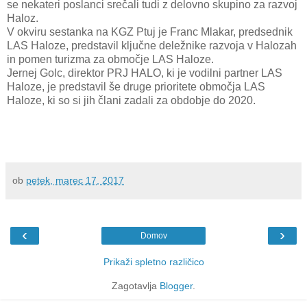
se nekateri poslanci srečali tudi z delovno skupino za razvoj
Haloz.
V okviru sestanka na KGZ Ptuj je Franc Mlakar, predsednik
LAS Haloze, predstavil ključne deležnike razvoja v Halozah
in pomen turizma za območje LAS Haloze.
Jernej Golc, direktor PRJ HALO, ki je vodilni partner LAS
Haloze, je predstavil še druge prioritete območja LAS
Haloze, ki so si jih člani zadali za obdobje do 2020.
ob
petek, marec 17, 2017
‹
›
Domov
Prikaži spletno različico
Zagotavlja
Blogger
.