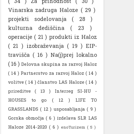
( 34 )
Za prihodnost
( 30 )
Vinarska zadruga Haloze
( 29 )
projekti sodelovanja
( 28 )
kulturna dediščina
( 23 )
operacije
( 21 )
produkti iz Haloz
( 21 )
izobraževanja
( 19 )
EIP-
travišča
( 16 )
Na(j)prej lokalno
( 16 )
Delovna skupina za razvoj Haloz
( 14 )
Partnerstvo za razvoj Haloz
( 14 )
volitve
( 14 )
članstvo LAS Haloze
( 14 )
prireditve
( 13 )
Interreg SI-HU -
HOUSES to go
( 12 )
LIFE TO
GRASSLANDS
( 12 )
usposabljanja
( 9 )
Gorska območja
( 6 )
izdelava SLR LAS
Haloze 2014-2020
( 6 )
enoTurizem
( 5 )