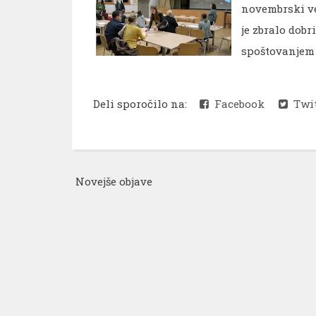
novembrski več
je zbralo dobr
spoštovanjem 
Deli sporočilo na:
Facebook
Twit
Novejše objave