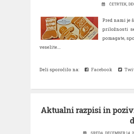
ČETRTEK, DE
Pred nami je š
priložnosti se
pomagate, spo
veselite....
Deli sporočilo na:
Facebook
Twit
Aktualni razpisi in poziv
d
SREDA, DECEMBER 14, 2