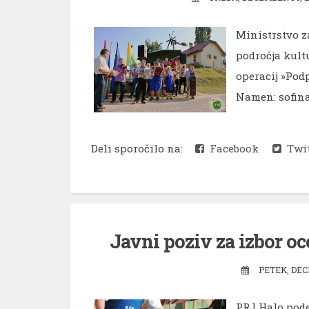
Ministrstvo z
področja kultu
operacij »Pod
Namen: sofina
Deli sporočilo na:
Facebook
Twit
Javni poziv za izbor o
PETEK, DEC
PRJ Halo pode