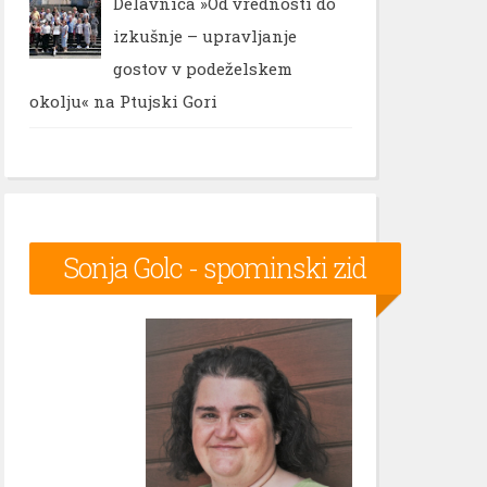
Delavnica »Od vrednosti do
izkušnje – upravljanje
gostov v podeželskem
okolju« na Ptujski Gori
Sonja Golc - spominski zid