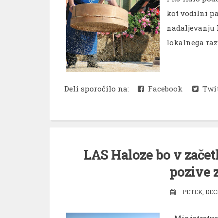
kot vodilni p
nadaljevanju L
lokalnega razvo
Deli sporočilo na:
Facebook
Twit
LAS Haloze bo v začetk
pozive z
PETEK, DEC
Ministrstvo z