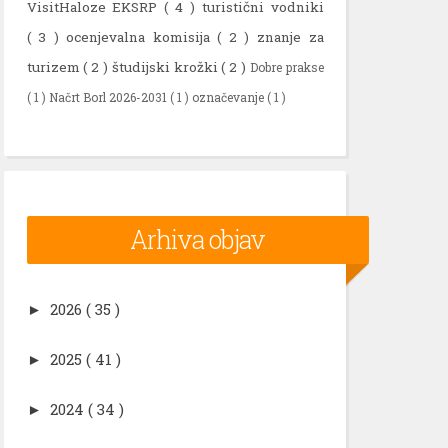
VisitHaloze EKSRP
( 4 )
turistični vodniki
( 3 )
ocenjevalna komisija
( 2 )
znanje za
turizem
( 2 )
študijski krožki
( 2 )
Dobre prakse
( 1 )
Načrt Borl 2026-2031
( 1 )
označevanje
( 1 )
Arhiva objav
2026
( 35 )
►
2025
( 41 )
►
2024
( 34 )
►