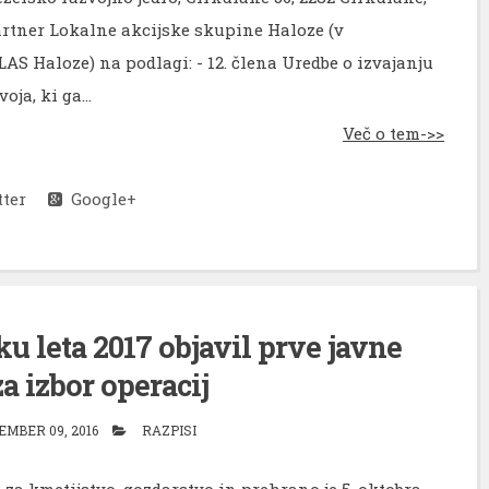
artner Lokalne akcijske skupine Haloze (v
AS Haloze) na podlagi: - 12. člena Uredbe o izvajanju
ja, ki ga...
Več o tem->>
ter
Google+
u leta 2017 objavil prve javne
a izbor operacij
EMBER 09, 2016
RAZPISI
a kmetijstvo, gozdarstvo in prehrano je 5. oktobra