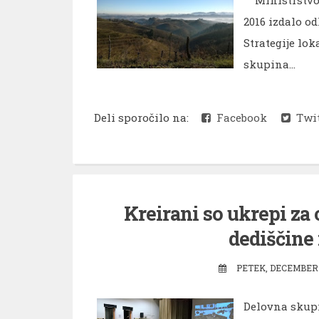
2016 izdalo o
Strategije lo
skupina...
Deli sporočilo na:
Facebook
Twit
Kreirani so ukrepi za 
dediščine
PETEK, DECEMBER 
Delovna skupi