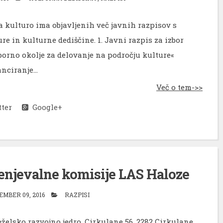
a kulturo ima objavljenih več javnih razpisov s
re in kulturne dediščine. 1. Javni razpis za izbor
porno okolje za delovanje na področju kulture«
nciranje...
Več o tem->>
ter
Google+
cenjevalne komisije LAS Haloze
EMBER 09, 2016
RAZPISI
želsko razvojno jedro, Cirkulane 56, 2282 Cirkulane,