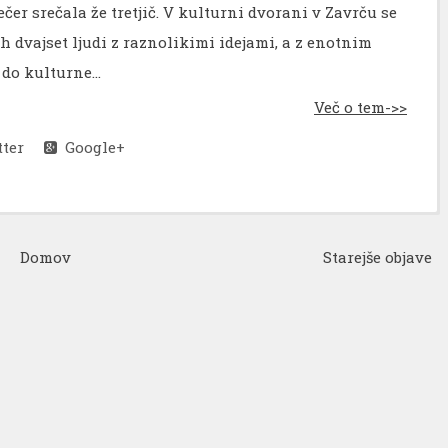
er srečala že tretjič. V kulturni dvorani v Zavrču se
ih dvajset ljudi z raznolikimi idejami, a z enotnim
do kulturne...
Več o tem->>
ter
Google+
Domov
Starejše objave