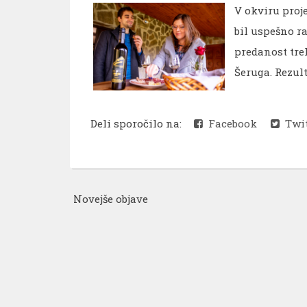
V okviru proj
bil uspešno r
predanost tre
Šeruga. Rezult
Deli sporočilo na:
Facebook
Twit
Novejše objave