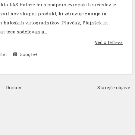
ekta LAS Haloze ter s podporo evropskih sredstev je
azvit nov skupni produkt, ki združuje znanje in
h haloških vinogradnikov: Plavčak, Plajnšek in
at tega sodelovanja...
Več o tem->>
ter
Google+
Domov
Starejše objave