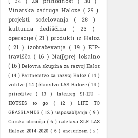
( 34 )
Za prihodnost
( 30 )
Vinarska zadruga Haloze
( 29 )
projekti sodelovanja
( 28 )
kulturna dediščina
( 23 )
operacije
( 21 )
produkti iz Haloz
( 21 )
izobraževanja
( 19 )
EIP-
travišča
( 16 )
Na(j)prej lokalno
( 16 )
Delovna skupina za razvoj Haloz
( 14 )
Partnerstvo za razvoj Haloz
( 14 )
volitve
( 14 )
članstvo LAS Haloze
( 14 )
prireditve
( 13 )
Interreg SI-HU -
HOUSES to go
( 12 )
LIFE TO
GRASSLANDS
( 12 )
usposabljanja
( 9 )
Gorska območja
( 6 )
izdelava SLR LAS
Haloze 2014-2020
( 6 )
enoTurizem
( 5 )