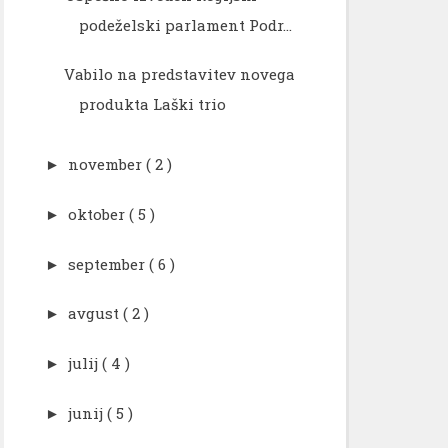
podeželski parlament Podr...
Vabilo na predstavitev novega
produkta Laški trio
november
( 2 )
►
oktober
( 5 )
►
september
( 6 )
►
avgust
( 2 )
►
julij
( 4 )
►
junij
( 5 )
►