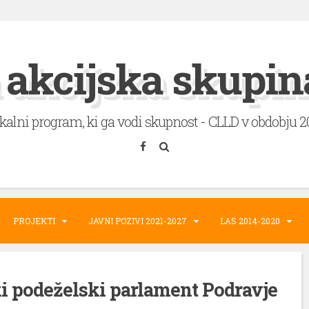
 akcijska skupin
okalni program, ki ga vodi skupnost - CLLD v obdobju 
PROJEKTI
JAVNI POZIVI 2021-2027
LAS 2014-2020
i podeželski parlament Podravje