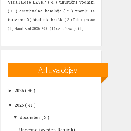
VisitHaloze EKSRP
( 4 )
turistični vodniki
( 3 )
ocenjevalna komisija
( 2 )
znanje za
turizem
( 2 )
študijski krožki
( 2 )
Dobre prakse
( 1 )
Načrt Borl 2026-2031
( 1 )
označevanje
( 1 )
Arhiva objav
2026
( 35 )
►
2025
( 41 )
▼
december
( 2 )
▼
Uspešno izveden Regijski