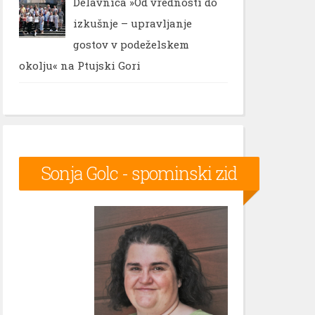
Delavnica »Od vrednosti do
izkušnje – upravljanje
gostov v podeželskem
okolju« na Ptujski Gori
Sonja Golc - spominski zid