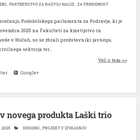
DKI
,
PARTNERSTVO ZA RAZVOJ HALOZ
,
ZA PRIHODNOST
srečanju Podeželskega parlamenta za Podravje, ki je
novembra 2025 na Fakulteti za kmetijstvo in
vede v Hočah, so se zbrali predstavniki javnega,
ivilnega sektorja ter...
Več o tem->>
ter
Google+
ev novega produkta Laški trio
, 2025
DOGODKI
,
PROJEKT V IZVAJANJU