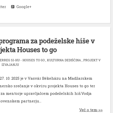
ter
Google+
programa za podeželske hiše v
jekta Houses to go
ERREG SI-HU - HOUSES TO GO
,
KULTURNA DEDIŠČINA
,
PROJEKT V
IZVAJANJU
 27. 10. 2025 je v Vasvár Békeházu na Madžarskem
nersko srečanje v okviru projekta Houses to go ter
 za mentorje upravljalcem podeželskih hiš.Vodja
lovenskem partnerju...
Več o tem->>