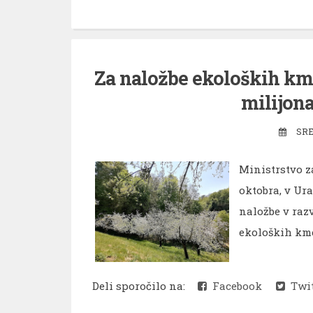
Za naložbe ekoloških kme
milijon
SRE
Ministrstvo za
oktobra, v Ur
naložbe v raz
ekoloških kmeti
Deli sporočilo na:
Facebook
Twit