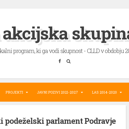
 akcijska skupin
okalni program, ki ga vodi skupnost - CLLD v obdobju 
PROJEKTI
JAVNI POZIVI 2021-2027
LAS 2014-2020
i podeželski parlament Podravje