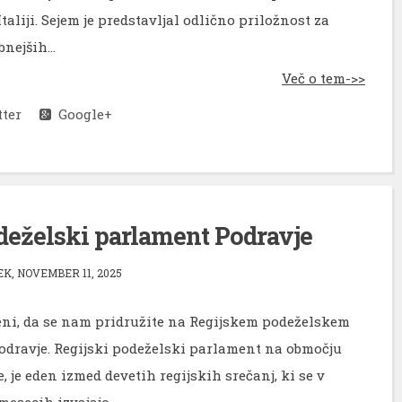
taliji. Sejem je predstavljal odlično priložnost za
nejših...
Več o tem->>
ter
Google+
deželski parlament Podravje
K, NOVEMBER 11, 2025
eni, da se nam pridružite na Regijskem podeželskem
dravje. Regijski podeželski parlament na območju
e, je eden izmed devetih regijskih srečanj, ki se v
esecih izvajajo...