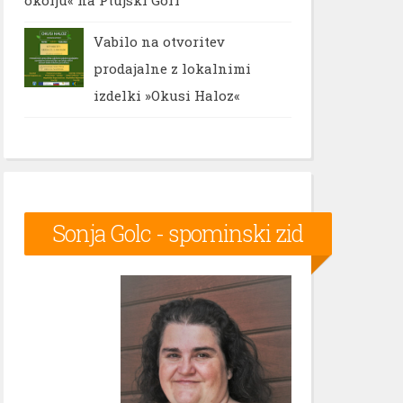
Vabilo na otvoritev
prodajalne z lokalnimi
izdelki »Okusi Haloz«
Sonja Golc - spominski zid