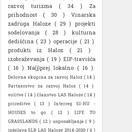
razvoj turizma
( 34 )
Za
prihodnost
( 30 )
Vinarska
zadruga Haloze
( 29 )
projekti
sodelovanja
( 28 )
kulturna
dediščina
( 23 )
operacije
( 21 )
produkti iz Haloz
( 21 )
izobraževanja
( 19 )
EIP-travišča
( 16 )
Na(j)prej lokalno
( 16 )
Delovna skupina za razvoj Haloz
( 14 )
Partnerstvo za razvoj Haloz
( 14 )
volitve
( 14 )
članstvo LAS Haloze
( 14 )
prireditve
( 13 )
Interreg SI-HU -
HOUSES to go
( 12 )
LIFE TO
GRASSLANDS
( 12 )
usposabljanja
( 9 )
izdelava SLR LAS Haloze 2014-2020
( 6 )