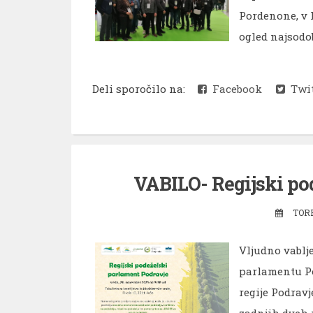
Pordenone, v I
ogled najsodob
Deli sporočilo na:
Facebook
Twit
VABILO- Regijski po
TORE
Vljudno vablj
parlamentu Po
regije Podravj
zadnjih dveh m