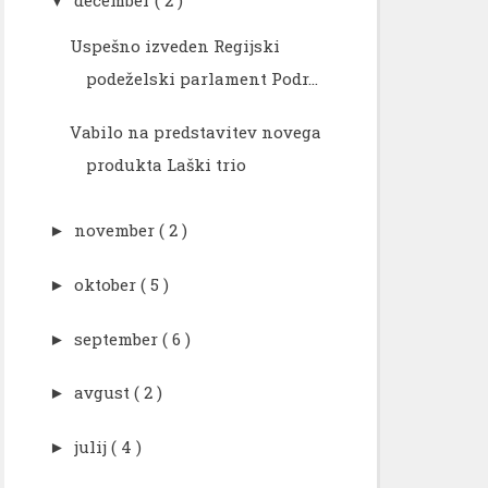
december
( 2 )
▼
Uspešno izveden Regijski
podeželski parlament Podr...
Vabilo na predstavitev novega
produkta Laški trio
november
( 2 )
►
oktober
( 5 )
►
september
( 6 )
►
avgust
( 2 )
►
julij
( 4 )
►