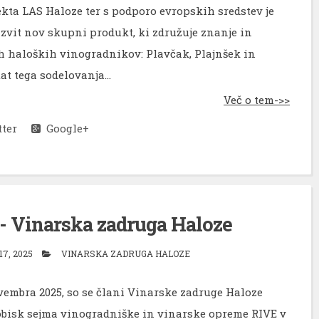
ekta LAS Haloze ter s podporo evropskih sredstev je
azvit nov skupni produkt, ki združuje znanje in
h haloških vinogradnikov: Plavčak, Plajnšek in
at tega sodelovanja...
Več o tem->>
ter
Google+
5 - Vinarska zadruga Haloze
7, 2025
VINARSKA ZADRUGA HALOZE
ovembra 2025, so se člani Vinarske zadruge Haloze
obisk sejma vinogradniške in vinarske opreme RIVE v