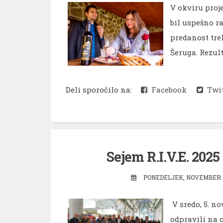
V okviru proj
bil uspešno r
predanost tre
Šeruga. Rezult
Deli sporočilo na:
Facebook
Twit
Sejem R.I.V.E. 202
PONEDELJEK, NOVEMBER 1
V sredo, 5. n
odpravili na 