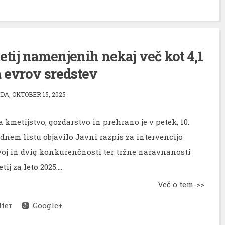
tij namenjenih nekaj več kot 4,1
a evrov sredstev
DA, OKTOBER 15, 2025
 kmetijstvo, gozdarstvo in prehrano je v petek, 10.
adnem listu objavilo Javni razpis za intervencijo
voj in dvig konkurenčnosti ter tržne naravnanosti
j za leto 2025....
Več o tem->>
ter
Google+