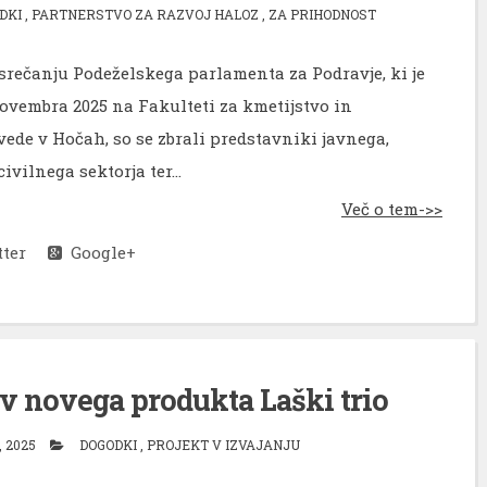
DKI
,
PARTNERSTVO ZA RAZVOJ HALOZ
,
ZA PRIHODNOST
srečanju Podeželskega parlamenta za Podravje, ki je
novembra 2025 na Fakulteti za kmetijstvo in
vede v Hočah, so se zbrali predstavniki javnega,
ivilnega sektorja ter...
Več o tem->>
ter
Google+
ev novega produkta Laški trio
, 2025
DOGODKI
,
PROJEKT V IZVAJANJU