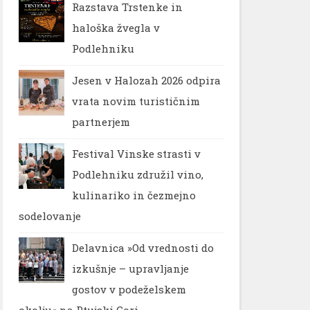
Razstava Trstenke in
haloška žvegla v
Podlehniku
Jesen v Halozah 2026 odpira
vrata novim turističnim
partnerjem
Festival Vinske strasti v
Podlehniku združil vino,
kulinariko in čezmejno
sodelovanje
Delavnica »Od vrednosti do
izkušnje – upravljanje
gostov v podeželskem
okolju« na Ptujski Gori