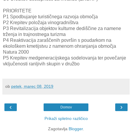
PRIORITETE
P1 Spodbujanje turističnega razvoja območja
P2 Krepitev položaja vinogradništva
P3 Revitalizacija objektov kulturne dediščine za namene
trženja in trajnostnega turizma
P4 Reaktivacija zaraščenih površin s poudarkom na
ekološkem kmetijstvu z namenom ohranjanja območja
Natura 2000
P5 Krepitev medgeneracijskega sodelovanja ter povečanje
vključenosti ranljivih skupin v družbo
ob
petek, marec 08, 2019
‹
›
Domov
Prikaži spletno različico
Zagotavlja
Blogger
.