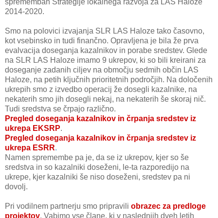
spremembah Strategije lokalnega razvoja za LAS Haloze
2014-2020.
Smo na polovici izvajanja SLR LAS Haloze tako časovno,
kot vsebinsko in tudi finančno. Opravljena je bila že prva
evalvacija doseganja kazalnikov in porabe sredstev. Glede
na SLR LAS Haloze imamo 9 ukrepov, ki so bili kreirani za
doseganje zadanih ciljev na območju sedmih občin LAS
Haloze, na petih ključnih prioritetnih področjih. Na določenih
ukrepih smo z izvedbo operacij že dosegli kazalnike, na
nekaterih smo jih dosegli nekaj, na nekaterih še skoraj nič.
Tudi sredstva se črpajo različno.
Pregled doseganja kazalnikov in črpanja sredstev iz
ukrepa EKSRP
.
Pregled doseganja kazalnikov in črpanja sredstev iz
ukrepa ESRR
.
Namen spremembe pa je, da se iz ukrepov, kjer so še
sredstva in so kazalniki doseženi, le-ta razporedijo na
ukrepe, kjer kazalniki še niso doseženi, sredstev pa ni
dovolj.
Pri vodilnem partnerju smo pripravili
obrazec za predloge
projektov
. Vabimo vse člane, ki v naslednjih dveh letih