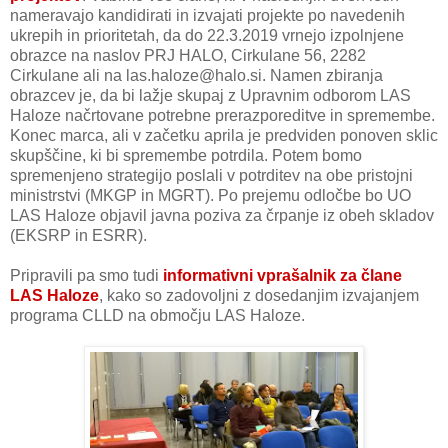
nameravajo kandidirati in izvajati projekte po navedenih
ukrepih in prioritetah, da do 22.3.2019 vrnejo izpolnjene
obrazce na naslov PRJ HALO, Cirkulane 56, 2282
Cirkulane ali na las.haloze@halo.si. Namen zbiranja
obrazcev je, da bi lažje skupaj z Upravnim odborom LAS
Haloze načrtovane potrebne prerazporeditve in spremembe.
Konec marca, ali v začetku aprila je predviden ponoven sklic
skupščine, ki bi spremembe potrdila. Potem bomo
spremenjeno strategijo poslali v potrditev na obe pristojni
ministrstvi (MKGP in MGRT). Po prejemu odločbe bo UO
LAS Haloze objavil javna poziva za črpanje iz obeh skladov
(EKSRP in ESRR).
Pripravili pa smo tudi
informativni vprašalnik za člane
LAS Haloze
, kako so zadovoljni z dosedanjim izvajanjem
programa CLLD na območju LAS Haloze.