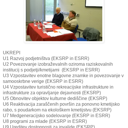
UKREPI
U1 Razvoj podjetništva (EKSRP in ESRR)
U2 Povezovanje izobraževalnih oziroma raziskovalnih
institucij s podjetji/kmetijami (EKSRP in ESRR)
U3 Vzpostavitev enotne blagovne znamke in povezovanje v
samooskrbne verige (EKSRP in ESRR)
U4 Vzpostavitev turistično rekreacijske infrastrukture in
infrastrukture za opravljanje dejavnosti (EKSRP)
U5 Obnovitev objektov kulturne dediščine (EKSRP)
U6 Reaktivacija zaraščenih površin za ponovno kmetijsko
rabo, s poudarkom na ekološkem kmetijstvu (EKSRP)
U7 Medgeneracijsko sodelovanje (EKSRP in ESRR)
U8 programi za mlade (EKSRP in ESRR)
U9 Ureditev dostopnosti za invalide (EKSRP)