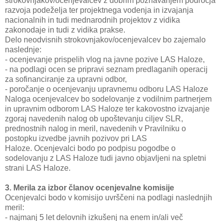
strokovnjakov/ocenjevalcev z dobrim poznavanjem področja
razvoja podeželja ter projektnega vodenja in izvajanja
nacionalnih in tudi mednarodnih projektov z vidika
zakonodaje in tudi z vidika prakse.
Delo neodvisnih strokovnjakov/ocenjevalcev bo zajemalo
naslednje:
- ocenjevanje prispelih vlog na javne pozive LAS Haloze,
- na podlagi ocen se pripravi seznam predlaganih operacij
za sofinanciranje za upravni odbor,
- poročanje o ocenjevanju upravnemu odboru LAS Haloze
Naloga ocenjevalcev bo sodelovanje z vodilnim partnerjem
in upravnim odborom LAS Haloze ter kakovostno izvajanje
zgoraj navedenih nalog ob upoštevanju ciljev SLR,
prednostnih nalog in meril, navedenih v Pravilniku o
postopku izvedbe javnih pozivov pri LAS
Haloze. Ocenjevalci bodo po podpisu pogodbe o
sodelovanju z LAS Haloze tudi javno objavljeni na spletni
strani LAS Haloze.
3. Merila za izbor članov ocenjevalne komisije
Ocenjevalci bodo v komisijo uvrščeni na podlagi naslednjih
meril:
- najmanj 5 let delovnih izkušenj na enem in/ali več