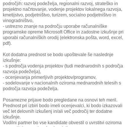
področjih: razvoj podeželja, regionalni razvoj, strateško in
projektno načrtovanje, vodenje projektov lokalnega razvoja,
kmetijstvo, podjetništvo, turizem, socialno podjetništvo in
vinogradništvo,
- ustrezno znanje na področju uporabe računalniške
programske opreme Microsoft Office in zadostne izkušnje pri
uporabi računalniških orodij (elektronska pošta, word, excel,
pdf).
Kot dodatna prednost se bodo upoštevale še naslednje
izkušnje:
- s področja vodenja projektov (tudi mednarodnih s področja
razvoja podeželja),
- ocenjevanja primerljivih projektov/programov,
- sodelovanje v nacionalnih oziroma mednarodnih telesih s
področja razvoja podeželja.
Posamezne prijave bodo pregledane na osnovi teh meril.
Prednost pri izbiri bodo imeli ocenjevalci, ki bodo izkazovali
več let delovnih izkušenj in/ali več področij ter dodatne
izkušnje.
Vodilni partner bo vse kandidate obvestil o uvrstitvi oziroma