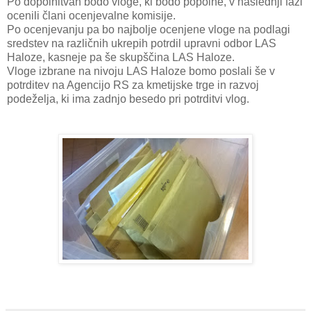
Po dopolnitvah bodo vloge, ki bodo popolne, v naslednji fazi
ocenili člani ocenjevalne komisije.
Po ocenjevanju pa bo najbolje ocenjene vloge na podlagi
sredstev na različnih ukrepih potrdil upravni odbor LAS
Haloze, kasneje pa še skupščina LAS Haloze.
Vloge izbrane na nivoju LAS Haloze bomo poslali še v
potrditev na Agencijo RS za kmetijske trge in razvoj
podeželja, ki ima zadnjo besedo pri potrditvi vlog.