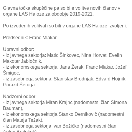
Glavna točka skupščine pa so bile volitve novih članov v
organe LAS Haloze za obdobje 2019-2021.
Po izvedenih volitvah so bili v organe LAS Haloze izvoljeni:
Predsednik: Franc Mlakar
Upravni odbor:
-
iz javnega sektorja: Matic Šinkovec, Nina Horvat, Evelin
Makoter Jabločnik,
-
iz ekonomskega sektorja: Jana Žerak, Franc Mlakar, Jožef
Šmigoc,
-
iz zasebnega sektorja: Stanislav Brodnjak, Edvard Hojnik,
Gorazd Šeruga
Nadzorni odbor:
-
iz javnega sektorja Miran Krajnc (nadomestni član Simona
Bauman),
-
iz ekonomskega sektorja Stanko Dernikovič (nadomestni
član Mateja Težak),
-
iz zasebnega sektorja Ivan Božičko (nadomestni član
Anton Bratušek).