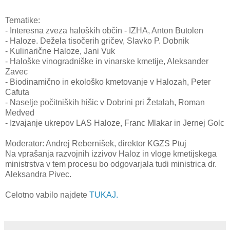
Tematike:
- Interesna zveza haloških občin - IZHA, Anton Butolen
- Haloze. Dežela tisočerih gričev, Slavko P. Dobnik
- Kulinarične Haloze, Jani Vuk
- Haloške vinogradniške in vinarske kmetije, Aleksander
Zavec
- Biodinamično in ekološko kmetovanje v Halozah, Peter
Cafuta
- Naselje počitniških hišic v Dobrini pri Žetalah, Roman
Medved
- Izvajanje ukrepov LAS Haloze, Franc Mlakar in Jernej Golc
Moderator: Andrej Rebernišek, direktor KGZS Ptuj
Na vprašanja razvojnih izzivov Haloz in vloge kmetijskega
ministrstva v tem procesu bo odgovarjala tudi ministrica dr.
Aleksandra Pivec.
Celotno vabilo najdete
TUKAJ.