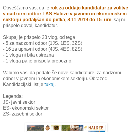
Obveščamo vas, da je
rok za oddajo kandidatur za volitve
v nadzorni odbor LAS Haloze v javnem in ekonomskem
sektorju podaljšan do petka, 8.11.2019 do 15. ure
, saj ni
prispelo dovolj kandidatur.
Skupaj je prispelo 23 vlog, od tega
-
5 za nadzorni odbor (1JS, 1ES, 3ZS)
-
16 za upravni odbor (4JS, 4ES, 8ZS)
-
1 vloga ni bila ustrezna
-
1 vloga pa je prispela prepozno.
Vabimo vas, da podate še nove kandidature, za nadzorni
odbor v javnem in ekonomskem sektorju. Obrazec
Kandidacijski list je
tukaj
.
Legenda:
JS- javni sektor
ES- ekonomski sektor
ZS- zasebni sektor