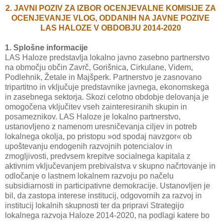
2. JAVNI POZIV ZA IZBOR OCENJEVALNE KOMISIJE ZA
OCENJEVANJE VLOG, ODDANIH NA JAVNE POZIVE
LAS HALOZE V OBDOBJU 2014-2020
1. Splošne informacije
LAS Haloze predstavlja lokalno javno zasebno partnerstvo
na območju občin Zavrč, Gorišnica, Cirkulane, Videm,
Podlehnik, Žetale in Majšperk. Partnerstvo je zasnovano
tripartitno in vključuje predstavnike javnega, ekonomskega
in zasebnega sektorja. Skozi celotno obdobje delovanja je
omogočena vključitev vseh zainteresiranih skupin in
posameznikov. LAS Haloze je lokalno partnerstvo,
ustanovljeno z namenom uresničevanja ciljev in potreb
lokalnega okolja, po pristopu »od spodaj navzgor« ob
upoštevanju endogenih razvojnih potencialov in
zmogljivosti, predvsem krepitve socialnega kapitala z
aktivnim vključevanjem prebivalstva v skupno načrtovanje in
odločanje o lastnem lokalnem razvoju po načelu
subsidiarnosti in participativne demokracije. Ustanovljen je
bil, da zastopa interese institucij, odgovornih za razvoj in
institucij lokalnih skupnosti ter da pripravi Strategijo
lokalnega razvoja Haloze 2014-2020, na podlagi katere bo