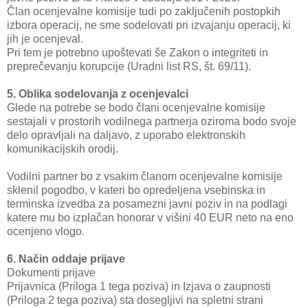
Član ocenjevalne komisije tudi po zaključenih postopkih
izbora operacij, ne sme sodelovati pri izvajanju operacij, ki
jih je ocenjeval.
Pri tem je potrebno upoštevati še Zakon o integriteti in
preprečevanju korupcije (Uradni list RS, št. 69/11).
5. Oblika sodelovanja z ocenjevalci
Glede na potrebe se bodo člani ocenjevalne komisije
sestajali v prostorih vodilnega partnerja oziroma bodo svoje
delo opravljali na daljavo, z uporabo elektronskih
komunikacijskih orodij.
Vodilni partner bo z vsakim članom ocenjevalne komisije
sklenil pogodbo, v kateri bo opredeljena vsebinska in
terminska izvedba za posamezni javni poziv in na podlagi
katere mu bo izplačan honorar v višini 40 EUR neto na eno
ocenjeno vlogo.
6. Način oddaje prijave
Dokumenti prijave
Prijavnica (Priloga 1 tega poziva) in Izjava o zaupnosti
(Priloga 2 tega poziva) sta dosegljivi na spletni strani