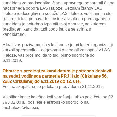
kandidata za predsednika, člana upravnega odbora ali člana
nadzornega odbora LAS Haloze. Seznam članov LAS
Haloze je dosegljiv na sedežu LAS Haloze, vsi člani pa ste
ga prejeli tudi po navadni pošti. Za vsakega predlaganega
kandidata je potrebno izpolniti svoj obrazec, na katerem
predlagani kandidat tudi podpiše, da se strinja s
kandidaturo.
Hkrati vas pozivamo, da v kolikor se je pri kateri organizaciji
karkoli spremenilo – odgovorna oseba ali zastopnik v LAS
Haloze, vas prosimo, da to tudi pisno sporočite do
6.11.2019.
Obrazce s predlogi za kandidaturo je potrebno dostaviti
na sedež vodilnega partnerja PRJ Halo (Cirkulane 56,
2282 Cirkulane) do 6.11.2019 do 12. ure.
Volilna skupščina bo potekala predvidoma 21.11.2019.
V kolikor imate kakršno koli vprašanje lahko pokličete na 02
795 32 00 ali pošljete elektronsko sporočilo na
las.haloze@halo.si.