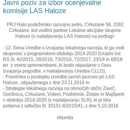
Javni poziv za izbor ocenjevalne
komisije LAS Haloze
PRJ Halo podeželsko razvojno jedro, Cirkulane 56, 2282
Cirkulane, kot vodilni partner Lokalne akcijske skupine
Haloze (v nadaljevanju LAS Haloze) na podlagi:
- 12. člena Uredbe o izvajanju lokalnega razvoja, ki ga vodi
skupnost, v programskem obdobju 2014-2020 (Uradni list
RS št. 42/2015, 28/2016, 73/2016, 72/2017, 23/18 in 68/18
ter z vsemi spremembami, ki bodo objavljene v času
izvajanja pogodbe, v nadaljevanju Uredba CLLD),
- Pravilnika o postopku izvedbe javnih pozivov pri LAS
Haloze , objavljenega z dne 23.11.2016 in
- Strategije lokalnega razvoja na območjih občin Zavrč,
Gorišnica, Cirkulane, Videm, Podlehnik, Žetale in Majšperk
v obdobju 2014-2020 (v nadaljevanju SLR), ki je bila
potrjena z odločbo št. 33151-8/2015/41, z dne 5.10.2016
objavlja