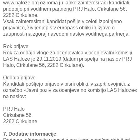
www.haloze.org oziroma ju lahko zainteresirani kandidati
pridobijo pri vodilnem partnerju PRJ Halo, Cirkulane 56,
2282 Cirkulane.
Vsak zainteresirani kandidat pošlje v celoti izpolnjeno
prijavnico, življenjepis v europass obliki in izjavo o
zaupnosti na zgoraj navedeni naslov vodilnega partnerja.
Rok prijave
Rok za oddajo vloge za ocenjevalca v ocenjevalni komisiji
LAS Haloze je 29.11.2019 (datum prispetja na naslov PRJ
Halo, Cirkulane 56, 2282 Cirkulane).
Oddaja prijave
Kandidati pošljejo prijave v pisni obliki, v zaprti ovojnici, z
označbo »Javni poziv za ocenjevalno komisijo LAS Haloze«
na naslov:
PRJ Halo
Cirkulane 56
2282 Cirkulane
7. Dodatne informacije