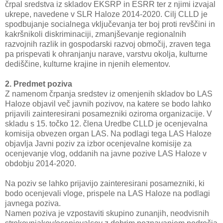
črpal sredstva iz skladov EKSRP in ESRR ter z njimi izvajal
ukrepe, navedene v SLR Haloze 2014-2020. Cilj CLLD je
spodbujanje socialnega vključevanja ter boj proti revščini in
kakršnikoli diskriminaciji, zmanjševanje regionalnih
razvojnih razlik in gospodarski razvoj območij, zraven tega
pa prispevati k ohranjanju narave, varstvu okolja, kulturne
dediščine, kulturne krajine in njenih elementov.
2. Predmet poziva
Z namenom črpanja sredstev iz omenjenih skladov bo LAS
Haloze objavil več javnih pozivov, na katere se bodo lahko
prijavili zainteresirani posamezniki oziroma organizacije. V
skladu s 15. točko 12. člena Uredbe CLLD je ocenjevalna
komisija obvezen organ LAS. Na podlagi tega LAS Haloze
objavlja Javni poziv za izbor ocenjevalne komisije za
ocenjevanje vlog, oddanih na javne pozive LAS Haloze v
obdobju 2014-2020.
Na poziv se lahko prijavijo zainteresirani posamezniki, ki
bodo ocenjevali vloge, prispele na LAS Haloze na podlagi
javnega poziva.
Namen poziva je vzpostaviti skupino zunanjih, neodvisnih