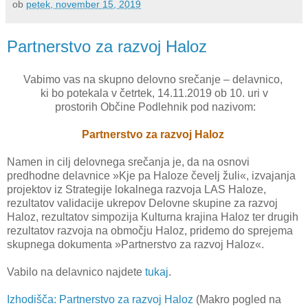
ob
petek, november 15, 2019
Partnerstvo za razvoj Haloz
Vabimo vas na skupno delovno srečanje – delavnico,
ki bo potekala v četrtek, 14.11.2019 ob 10. uri v
prostorih Občine Podlehnik pod nazivom:
Partnerstvo za razvoj Haloz
Namen in cilj delovnega srečanja je, da na osnovi
predhodne delavnice »Kje pa Haloze čevelj žuli«, izvajanja
projektov iz Strategije lokalnega razvoja LAS Haloze,
rezultatov validacije ukrepov Delovne skupine za razvoj
Haloz, rezultatov simpozija Kulturna krajina Haloz ter drugih
rezultatov razvoja na območju Haloz, pridemo do sprejema
skupnega dokumenta »Partnerstvo za razvoj Haloz«.
Vabilo na delavnico najdete
tukaj
.
Izhodišča: Partnerstvo za razvoj Haloz
(Makro pogled na