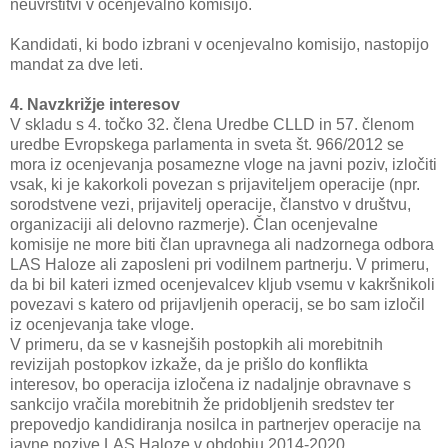
neuvrstitvi v ocenjevalno komisijo.
Kandidati, ki bodo izbrani v ocenjevalno komisijo, nastopijo
mandat za dve leti.
4. Navzkrižje interesov
V skladu s 4. točko 32. člena Uredbe CLLD in 57. členom
uredbe Evropskega parlamenta in sveta št. 966/2012 se
mora iz ocenjevanja posamezne vloge na javni poziv, izločiti
vsak, ki je kakorkoli povezan s prijaviteljem operacije (npr.
sorodstvene vezi, prijavitelj operacije, članstvo v društvu,
organizaciji ali delovno razmerje). Član ocenjevalne
komisije ne more biti član upravnega ali nadzornega odbora
LAS Haloze ali zaposleni pri vodilnem partnerju. V primeru,
da bi bil kateri izmed ocenjevalcev kljub vsemu v kakršnikoli
povezavi s katero od prijavljenih operacij, se bo sam izločil
iz ocenjevanja take vloge.
V primeru, da se v kasnejših postopkih ali morebitnih
revizijah postopkov izkaže, da je prišlo do konflikta
interesov, bo operacija izločena iz nadaljnje obravnave s
sankcijo vračila morebitnih že pridobljenih sredstev ter
prepovedjo kandidiranja nosilca in partnerjev operacije na
javne pozive LAS Haloze v obdobju 2014-2020.