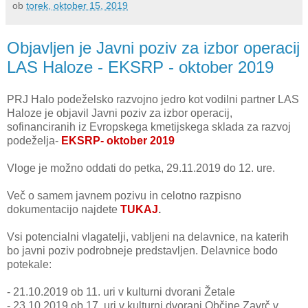
ob
torek, oktober 15, 2019
Objavljen je Javni poziv za izbor operacij
LAS Haloze - EKSRP - oktober 2019
PRJ Halo podeželsko razvojno jedro kot vodilni partner LAS
Haloze je objavil Javni poziv za izbor operacij,
sofinanciranih iz Evropskega kmetijskega sklada za razvoj
podeželja-
EKSRP- oktober 2019
Vloge je možno oddati do petka, 29.11.2019 do 12. ure.
Več o samem javnem pozivu in celotno razpisno
dokumentacijo najdete
TUKAJ
.
Vsi potencialni vlagatelji, vabljeni na delavnice, na katerih
bo javni poziv podrobneje predstavljen. Delavnice bodo
potekale:
- 21.10.2019 ob 11. uri v kulturni dvorani Žetale
- 23.10.2019 ob 17. uri v kulturni dvorani Občine Zavrč v