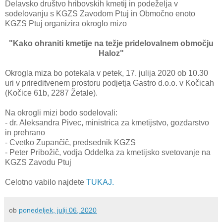
Delavsko društvo hribovskih kmetij in podeželja v
sodelovanju s KGZS Zavodom Ptuj in Območno enoto
KGZS Ptuj organizira okroglo mizo
"Kako ohraniti kmetije na težje pridelovalnem območju
Haloz"
Okrogla miza bo potekala v petek, 17. julija 2020 ob 10.30
uri v prireditvenem prostoru podjetja Gastro d.o.o. v Kočicah
(Kočice 61b, 2287 Žetale).
Na okrogli mizi bodo sodelovali:
- dr. Aleksandra Pivec, ministrica za kmetijstvo, gozdarstvo
in prehrano
- Cvetko Zupančič, predsednik KGZS
- Peter Pribožič, vodja Oddelka za kmetijsko svetovanje na
KGZS Zavodu Ptuj
Celotno vabilo najdete
TUKAJ.
ob
ponedeljek, julij 06, 2020