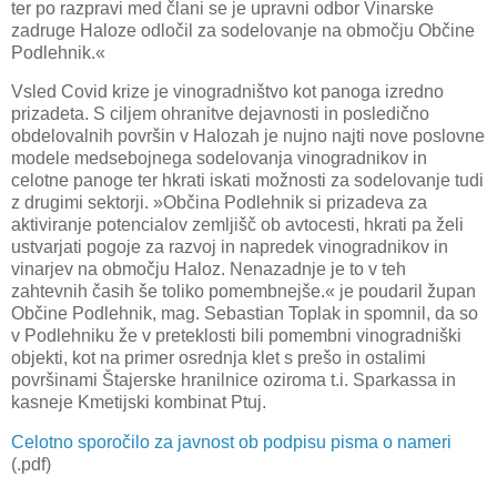
ter po razpravi med člani se je upravni odbor Vinarske
zadruge Haloze odločil za sodelovanje na območju Občine
Podlehnik.«
Vsled Covid krize je vinogradništvo kot panoga izredno
prizadeta. S ciljem ohranitve dejavnosti in posledično
obdelovalnih površin v Halozah je nujno najti nove poslovne
modele medsebojnega sodelovanja vinogradnikov in
celotne panoge ter hkrati iskati možnosti za sodelovanje tudi
z drugimi sektorji. »Občina Podlehnik si prizadeva za
aktiviranje potencialov zemljišč ob avtocesti, hkrati pa želi
ustvarjati pogoje za razvoj in napredek vinogradnikov in
vinarjev na območju Haloz. Nenazadnje je to v teh
zahtevnih časih še toliko pomembnejše.« je poudaril župan
Občine Podlehnik, mag. Sebastian Toplak in spomnil, da so
v Podlehniku že v preteklosti bili pomembni vinogradniški
objekti, kot na primer osrednja klet s prešo in ostalimi
površinami Štajerske hranilnice oziroma t.i. Sparkassa in
kasneje Kmetijski kombinat Ptuj.
Celotno sporočilo za javnost ob podpisu pisma o nameri
(.pdf)