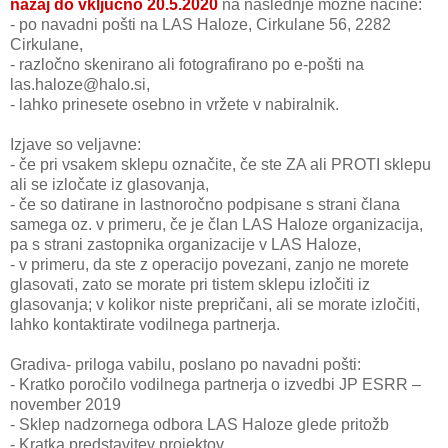
nazaj do vključno 20.5.2020
na naslednje možne načine:
-
po navadni pošti na LAS Haloze, Cirkulane 56, 2282
Cirkulane,
-
razločno skenirano ali fotografirano po e-pošti na
las.haloze@halo.si,
-
lahko prinesete osebno in vržete v nabiralnik.
Izjave so veljavne:
-
če pri vsakem sklepu označite, če ste ZA ali PROTI sklepu
ali se izločate iz glasovanja,
-
če so datirane in lastnoročno podpisane s strani člana
samega oz. v primeru, če je član LAS Haloze organizacija,
pa s strani zastopnika organizacije v LAS Haloze,
-
v primeru, da ste z operacijo povezani, zanjo ne morete
glasovati, zato se morate pri tistem sklepu izločiti iz
glasovanja; v kolikor niste prepričani, ali se morate izločiti,
lahko kontaktirate vodilnega partnerja.
Gradiva- priloga vabilu, poslano po navadni pošti:
-
Kratko poročilo vodilnega partnerja o izvedbi JP ESRR –
november 2019
-
Sklep nadzornega odbora LAS Haloze glede pritožb
-
Kratka predstavitev projektov