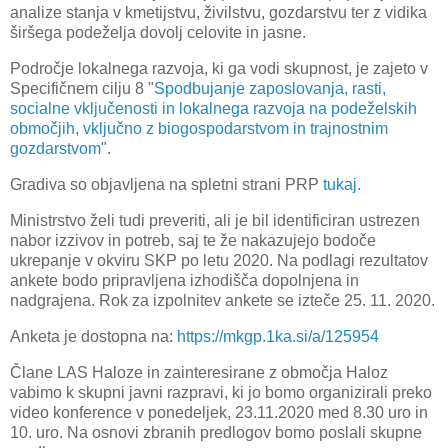
analize stanja v kmetijstvu, živilstvu, gozdarstvu ter z vidika
širšega podeželja dovolj celovite in jasne.
Področje lokalnega razvoja, ki ga vodi skupnost, je zajeto v
Specifičnem cilju 8 "
Spodbujanje zaposlovanja, rasti,
socialne vključenosti in lokalnega razvoja na podeželskih
območjih, vključno z biogospodarstvom in trajnostnim
gozdarstvom
".
Gradiva so objavljena na spletni strani PRP
tukaj
.
Ministrstvo želi tudi preveriti, ali je bil identificiran ustrezen
nabor izzivov in potreb, saj te že nakazujejo bodoče
ukrepanje v okviru SKP po letu 2020. Na podlagi rezultatov
ankete bodo pripravljena izhodišča dopolnjena in
nadgrajena. Rok za izpolnitev ankete se izteče 25. 11. 2020.
Anketa je dostopna na:
https://mkgp.1ka.si/a/125954
Člane LAS Haloze in zainteresirane z območja Haloz
vabimo k skupni javni razpravi, ki jo bomo organizirali preko
video konference v ponedeljek, 23.11.2020 med 8.30 uro in
10. uro. Na osnovi zbranih predlogov bomo poslali skupne