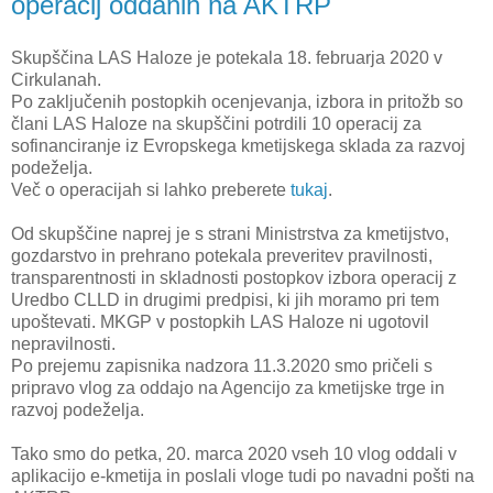
operacij oddanih na AKTRP
Skupščina LAS Haloze je potekala 18. februarja 2020 v
Cirkulanah.
Po zaključenih postopkih ocenjevanja, izbora in pritožb so
člani LAS Haloze na skupščini potrdili 10 operacij za
sofinanciranje iz Evropskega kmetijskega sklada za razvoj
podeželja.
Več o operacijah si lahko preberete
tukaj
.
Od skupščine naprej je s strani Ministrstva za kmetijstvo,
gozdarstvo in prehrano potekala preveritev pravilnosti,
transparentnosti in skladnosti postopkov izbora operacij z
Uredbo CLLD in drugimi predpisi, ki jih moramo pri tem
upoštevati. MKGP v postopkih LAS Haloze ni ugotovil
nepravilnosti.
Po prejemu zapisnika nadzora 11.3.2020 smo pričeli s
pripravo vlog za oddajo na Agencijo za kmetijske trge in
razvoj podeželja.
Tako smo do petka, 20. marca 2020 vseh 10 vlog oddali v
aplikacijo e-kmetija in poslali vloge tudi po navadni pošti na