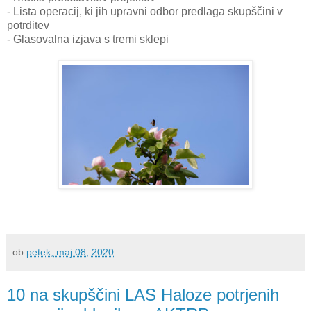
-
Lista operacij, ki jih upravni odbor predlaga skupščini v
potrditev
-
Glasovalna izjava s tremi sklepi
ob
petek, maj 08, 2020
10 na skupščini LAS Haloze potrjenih