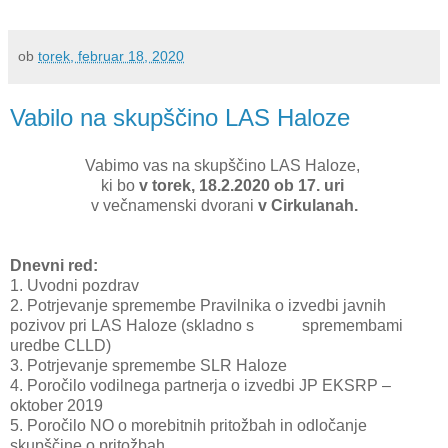
ob
torek, februar 18, 2020
Vabilo na skupščino LAS Haloze
Vabimo vas na skupščino LAS Haloze,
ki bo
v torek, 18.2.2020 ob 17. uri
v večnamenski dvorani
v Cirkulanah.
Dnevni red:
1.
Uvodni pozdrav
2.
Potrjevanje spremembe Pravilnika o izvedbi javnih
pozivov pri LAS Haloze (skladno s spremembami
uredbe CLLD)
3.
Potrjevanje spremembe SLR Haloze
4.
Poročilo vodilnega partnerja o izvedbi JP EKSRP –
oktober 2019
5.
Poročilo NO o morebitnih pritožbah in odločanje
skupščine o pritožbah