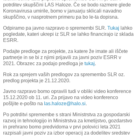
potrditev skupščini LAS Haloze. Če se bodo razmere glede
Koronavirusa umirile, bomo v januarju sklicali navadno
skupščino, v nasprotnem primeru pa bo le-ta dopisna.
Odpiramo pa javno razpravo o spremembi SLR.
Tukaj
lahko
pogledate, kateri ukrepi iz SLR se lahko financirajo iz sklada
ESRR.
Podajte predloge za projekte, za katere že imate ali iščete
partnerje in se bi z njimi prijavili za javni poziv ESRR v
2021. Obrazec za podajo predloga je
tukaj
.
Rok za sprejem vaših predlogov za spremembo SLR oz.
predlog projekta je 21.12.2020.
Javno razpravo bomo opravili tudi v obliki video konference
15.12.2020 ob 11. uri. Za prijavo na video konferenco
pošljite e-pošto na
las.haloze@halo.si
.
Po potrditvi spremembe s strani Ministrstva za gospodarski
razvoj in tehnologijo in Ministrstva za kmetijstvo, gozdarstvo
in prehrano bomo predvidoma v prvi polovici leta 2021
razpisali javni poziv za izbor operacij za dodelitev sredstev