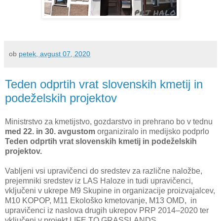
ob
petek, avgust 07, 2020
Teden odprtih vrat slovenskih kmetij in
podeželskih projektov
Ministrstvo za kmetijstvo, gozdarstvo in prehrano bo v tednu
med 22. in 30. avgustom
organiziralo in medijsko podprlo
Teden odprtih vrat slovenskih kmetij in podeželskih
projektov.
Vabljeni vsi upravičenci do sredstev za različne naložbe,
prejemniki sredstev iz LAS Haloze in tudi upravičenci,
vključeni v ukrepe M9 Skupine in organizacije proizvajalcev,
M10 KOPOP, M11 Ekološko kmetovanje, M13 OMD, in
upravičenci iz naslova drugih ukrepov PRP 2014–2020 ter
vključeni v projekt LIFE TO GRASSLANDS.