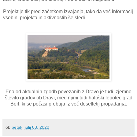
Projekt je tik pred začetkom izvajanja, tako da več informacij
vsebini projekta in aktivnostih še sledi.
Ena od aktualnih zgodb povezanih z Dravo je tudi izjemno
število gradov ob Dravi, med njimi tudi haloški lepotec grad
Borl, ki se počasi prebuja iz več desetletij propadanja.
ob
petek, julij 03, 2020