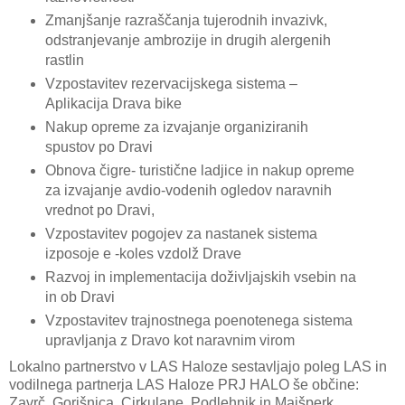
Zmanjšanje razraščanja tujerodnih invazivk,
odstranjevanje ambrozije in drugih alergenih
rastlin
Vzpostavitev rezervacijskega sistema –
Aplikacija Drava bike
Nakup opreme za izvajanje organiziranih
spustov po Dravi
Obnova čigre- turistične ladjice in nakup opreme
za izvajanje avdio-vodenih ogledov naravnih
vrednot po Dravi,
Vzpostavitev pogojev za nastanek sistema
izposoje e -koles vzdolž Drave
Razvoj in implementacija doživljajskih vsebin na
in ob Dravi
Vzpostavitev trajnostnega poenotenega sistema
upravljanja z Dravo kot naravnim virom
Lokalno partnerstvo v LAS Haloze sestavljajo poleg LAS in
vodilnega partnerja LAS Haloze PRJ HALO še občine:
Zavrč, Gorišnica, Cirkulane, Podlehnik in Majšperk.