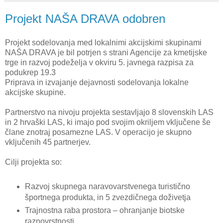
Projekt NAŠA DRAVA odobren
Projekt sodelovanja med lokalnimi akcijskimi skupinami
NAŠA DRAVA je bil potrjen s strani Agencije za kmetijske
trge in razvoj podeželja v okviru 5. javnega razpisa za
podukrep 19.3
Priprava in izvajanje dejavnosti sodelovanja lokalne
akcijske skupine.
Partnerstvo na nivoju projekta sestavljajo 8 slovenskih LAS
in 2 hrvaški LAS, ki imajo pod svojim okriljem vključene še
člane znotraj posamezne LAS. V operacijo je skupno
vključenih 45 partnerjev.
Cilji projekta so:
Razvoj skupnega naravovarstvenega turistično
športnega produkta, in 5 zvezdičnega doživetja
Trajnostna raba prostora – ohranjanje biotske
raznovrstnosti