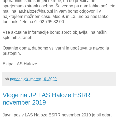
uporabniki, smo sprejeli ukrepe, da do preklica ne
sprejemamo strank osebno. Še vedno pa nam lahko pošljete
mail na las.haloze@halo.si in vam bomo odgovorili v
najkrajšem možnem času. Med 9. in 13. uro pa nas lahko
tudi pokličete na št. 02 795 32 00.
Vse aktualne informacije bomo sproti objavljali na naših
spletnih straneh.
Ostanite doma, da bomo vsi varni in upoštevajte navodila
pristojnih.
Ekipa LAS Haloze
ob
ponedeljek, marec 16, 2020
Vloge na JP LAS Haloze ESRR
november 2019
Javni poziv LAS Haloze ESRR november 2019 je bil odprt