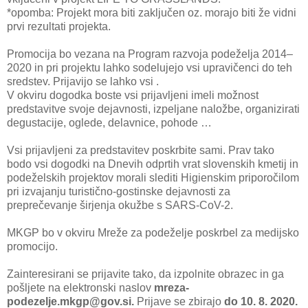
*opomba: Projekt mora biti zaključen oz. morajo biti že vidni
prvi rezultati projekta.
Promocija bo vezana na Program razvoja podeželja 2014–
2020 in pri projektu lahko sodelujejo vsi upravičenci do teh
sredstev. Prijavijo se lahko vsi .
V okviru dogodka boste vsi prijavljeni imeli možnost
predstavitve svoje dejavnosti, izpeljane naložbe, organizirati
degustacije, oglede, delavnice, pohode …
Vsi prijavljeni za predstavitev poskrbite sami. Prav tako
bodo vsi dogodki na Dnevih odprtih vrat slovenskih kmetij in
podeželskih projektov morali slediti Higienskim priporočilom
pri izvajanju turistično-gostinske dejavnosti za
preprečevanje širjenja okužbe s SARS-CoV-2.
MKGP bo v okviru Mreže za podeželje poskrbel za medijsko
promocijo.
Zainteresirani se prijavite tako, da izpolnite obrazec in ga
pošljete na elektronski naslov
mreza-
podezelje.mkgp@gov.si.
Prijave se zbirajo
do 10. 8. 2020.