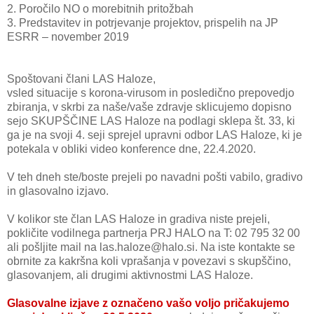
2.
Poročilo NO o morebitnih pritožbah
3.
Predstavitev in potrjevanje projektov, prispelih na JP
ESRR – november 2019
Spoštovani člani LAS Haloze,
vsled situacije s korona-virusom in posledično prepovedjo
zbiranja, v skrbi za naše/vaše zdravje sklicujemo dopisno
sejo SKUPŠČINE LAS Haloze na podlagi sklepa št. 33, ki
ga je na svoji 4. seji sprejel upravni odbor LAS Haloze, ki je
potekala v obliki video konference dne, 22.4.2020.
V teh dneh ste/boste prejeli po navadni pošti vabilo, gradivo
in glasovalno izjavo.
V kolikor ste član LAS Haloze in gradiva niste prejeli,
pokličite vodilnega partnerja PRJ HALO na T: 02 795 32 00
ali pošljite mail na las.haloze@halo.si. Na iste kontakte se
obrnite za kakršna koli vprašanja v povezavi s skupščino,
glasovanjem, ali drugimi aktivnostmi LAS Haloze.
Glasovalne izjave z označeno vašo voljo pričakujemo