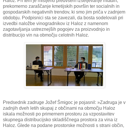
Haloz. Pri tem je mišljeno predvsem izseljevanje mladih,
prekomerno zaraščanje kmetijskih površin ter socialnih in
gospodarskih negativnih trendov, ki smo jim priča v zadnjem
obdobju. Podpisnici sta se zavezali, da bosta sodelovali pri
izvedbi naložbe vinogradnikov iz Haloz z namenom
zagotavljanja ustreznejših pogojev za proizvodnjo in
distribucijo vin na območju celotnih Haloz.
Predsednik zadruge Jožef Šmigoc je pojasnil: »Zadruga je v
zadnjih dveh letih skupaj z občinami na območju Haloz
iskala možnosti po primernem prostoru za vzpostavitev
skupnega distribucijsko skladiščnega prostora za vina iz
Haloz. Glede na podane prostorske možnosti s strani občin,