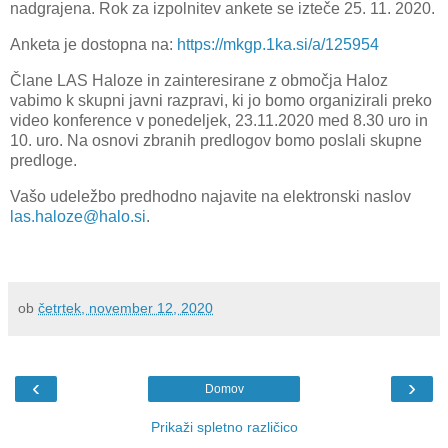
nadgrajena. Rok za izpolnitev ankete se izteče 25. 11. 2020.
Anketa je dostopna na:
https://mkgp.1ka.si/a/125954
Člane LAS Haloze in zainteresirane z območja Haloz
vabimo k skupni javni razpravi, ki jo bomo organizirali preko
video konference v ponedeljek, 23.11.2020 med 8.30 uro in
10. uro. Na osnovi zbranih predlogov bomo poslali skupne
predloge.
Vašo udeležbo predhodno najavite na elektronski naslov
las.haloze@halo.si
.
ob
četrtek, november 12, 2020
‹
›
Domov
Prikaži spletno različico