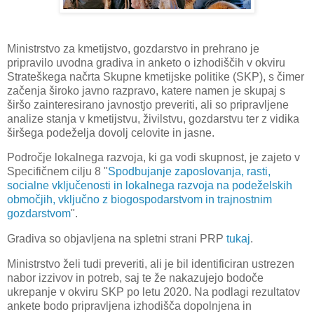
Ministrstvo za kmetijstvo, gozdarstvo in prehrano je
pripravilo uvodna gradiva in anketo o izhodiščih v okviru
Strateškega načrta Skupne kmetijske politike (SKP), s čimer
začenja široko javno razpravo, katere namen je skupaj s
širšo zainteresirano javnostjo preveriti, ali so pripravljene
analize stanja v kmetijstvu, živilstvu, gozdarstvu ter z vidika
širšega podeželja dovolj celovite in jasne.
Področje lokalnega razvoja, ki ga vodi skupnost, je zajeto v
Specifičnem cilju 8 "
Spodbujanje zaposlovanja, rasti,
socialne vključenosti in lokalnega razvoja na podeželskih
območjih, vključno z biogospodarstvom in trajnostnim
gozdarstvom
".
Gradiva so objavljena na spletni strani PRP
tukaj
.
Ministrstvo želi tudi preveriti, ali je bil identificiran ustrezen
nabor izzivov in potreb, saj te že nakazujejo bodoče
ukrepanje v okviru SKP po letu 2020. Na podlagi rezultatov
ankete bodo pripravljena izhodišča dopolnjena in