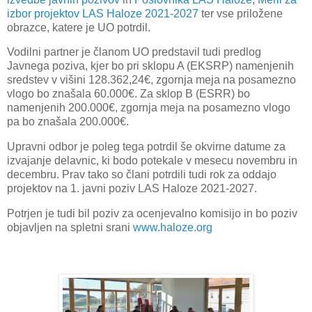
izbor projektov LAS Haloze 2021-2027
ter vse priložene
obrazce, katere je UO potrdil.
Vodilni partner je članom UO predstavil tudi predlog
Javnega poziva, kjer bo pri sklopu A (EKSRP) namenjenih
sredstev v višini 128.362,24€, zgornja meja na posamezno
vlogo bo znašala 60.000€. Za sklop B (ESRR) bo
namenjenih 200.000€, zgornja meja na posamezno vlogo
pa bo znašala 200.000€.
Upravni odbor je poleg tega potrdil še okvirne datume za
izvajanje delavnic, ki bodo potekale v mesecu novembru in
decembru. Prav tako so člani potrdili tudi rok za oddajo
projektov na 1. javni poziv LAS Haloze 2021-2027.
Potrjen je tudi bil poziv za ocenjevalno komisijo in bo poziv
objavljen na spletni srani
www.haloze.org