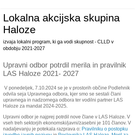
Lokalna akcijska skupina
Haloze
izvaja lokalni program, ki ga vodi skupnost - CLLD v
obdobju 2021-2027
Upravni odbor potrdil merila in pravilnik
LAS Haloze 2021- 2027
V ponedeljek, 7.10.2024 se je v prostorih občine Podlehnik
odvila seja Upravnega odbora, kjer smo se sestali člani
upravnega in nadzornega odbora ter vodilni partner LAS
Haloze za mandat 2024-2025.
Upravni odbor je najprej potrdil nove člane v LAS Haloze. V
vseh treh sektorjih ekonomski/javni/zasebni je 101 članov. V
nadaljevanju je potekala razprava o:
Pravilniku o postopku
izvedbe javnih pozivov
in
Poslovnika LAS Haloze
,
Meril za