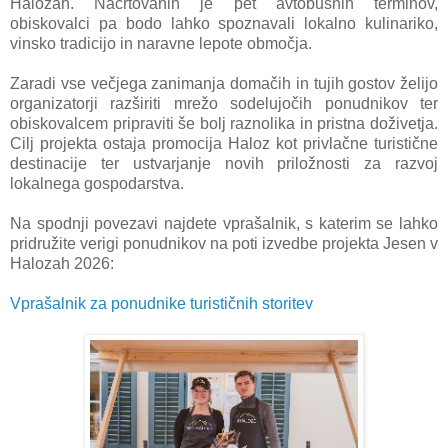
Halozah. Načrtovanih je pet avtobusnih terminov,
obiskovalci pa bodo lahko spoznavali lokalno kulinariko,
vinsko tradicijo in naravne lepote območja.
Zaradi vse večjega zanimanja domačih in tujih gostov želijo
organizatorji razširiti mrežo sodelujočih ponudnikov ter
obiskovalcem pripraviti še bolj raznolika in pristna doživetja.
Cilj projekta ostaja promocija Haloz kot privlačne turistične
destinacije ter ustvarjanje novih priložnosti za razvoj
lokalnega gospodarstva.
Na spodnji povezavi najdete vprašalnik, s katerim se lahko
pridružite verigi ponudnikov na poti izvedbe projekta Jesen v
Halozah 2026:
Vprašalnik za ponudnike turističnih storitev