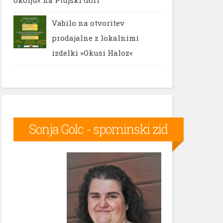
Vabilo na otvoritev
prodajalne z lokalnimi
izdelki »Okusi Haloz«
Sonja Golc - spominski zid