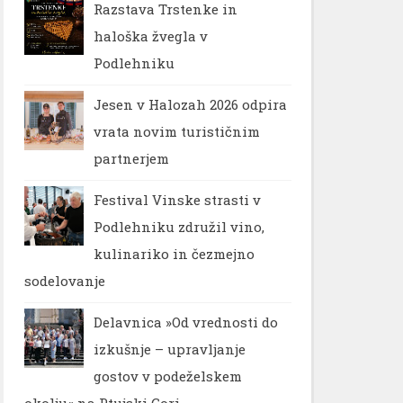
Razstava Trstenke in
haloška žvegla v
Podlehniku
Jesen v Halozah 2026 odpira
vrata novim turističnim
partnerjem
Festival Vinske strasti v
Podlehniku združil vino,
kulinariko in čezmejno
sodelovanje
Delavnica »Od vrednosti do
izkušnje – upravljanje
gostov v podeželskem
okolju« na Ptujski Gori