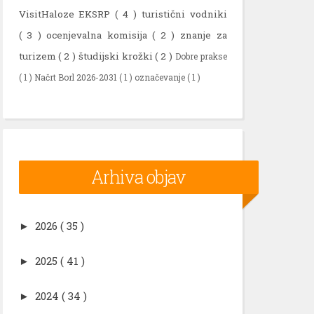
VisitHaloze EKSRP
( 4 )
turistični vodniki
( 3 )
ocenjevalna komisija
( 2 )
znanje za
turizem
( 2 )
študijski krožki
( 2 )
Dobre prakse
( 1 )
Načrt Borl 2026-2031
( 1 )
označevanje
( 1 )
Arhiva objav
2026
( 35 )
►
2025
( 41 )
►
2024
( 34 )
►