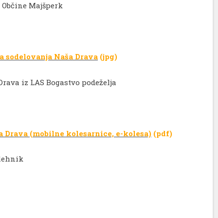
e Občine Majšperk
ta sodelovanja Naša Drava
(jpg)
 Drava iz LAS Bogastvo podeželja
a Drava (mobilne kolesarnice, e-kolesa)
(pdf)
lehnik