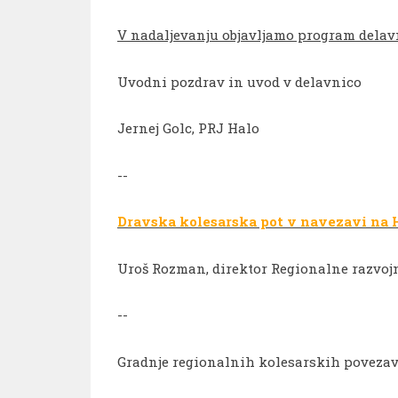
V nadaljevanju objavljamo program delav
Uvodni pozdrav in uvod v delavnico
Jernej Golc, PRJ Halo
--
Dravska kolesarska pot v navezavi na 
Uroš Rozman, direktor Regionalne razvoj
--
Gradnje regionalnih kolesarskih povezav 