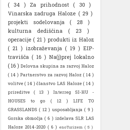
( 34 )
Za prihodnost
( 30 )
Vinarska zadruga Haloze
( 29 )
projekti sodelovanja
( 28 )
kulturna dediščina
( 23 )
operacije
( 21 )
produkti iz Haloz
( 21 )
izobraževanja
( 19 )
EIP-
travišča
( 16 )
Na(j)prej lokalno
( 16 )
Delovna skupina za razvoj Haloz
( 14 )
Partnerstvo za razvoj Haloz
( 14 )
volitve
( 14 )
članstvo LAS Haloze
( 14 )
prireditve
( 13 )
Interreg SI-HU -
HOUSES to go
( 12 )
LIFE TO
GRASSLANDS
( 12 )
usposabljanja
( 9 )
Gorska območja
( 6 )
izdelava SLR LAS
Haloze 2014-2020
( 6 )
enoTurizem
( 5 )