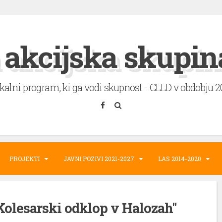
 akcijska skupin
okalni program, ki ga vodi skupnost - CLLD v obdobju 
PROJEKTI
JAVNI POZIVI 2021-2027
LAS 2014-2020
Kolesarski odklop v Halozah"