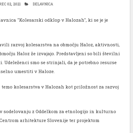
EC 02, 2021
DELAVNICA
lavnica "Kolesarski odklop v Halozah", ki se je je
tavili razvoj kolesarstva na območju Haloz, aktivnosti,
očju Haloz že izvajajo. Predstavljeni so bili številni
i. Udeleženci smo se strinjali, da je potrebno resurse
selno umestiti v Haloze.
 temo kolesarstva v Halozah kot priložnost za razvoj
v sodelovanju z Oddelkom za etnologijo in kulturno
 Centrom arhitekture Slovenije ter projektom