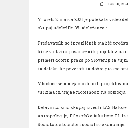
TOREK, MAR
V torek, 2. marca 2021 je potekala video de
skupaj udeležilo 35 udeležencev.
Predavatelji so iz različnih stališč preds
ki se v okviru posameznih projektov na obm
primeri dobrih praks po Sloveniji in tujin
in deležnike povezati in dobre prakse smi
V bodoče se nadejamo dobrih projektov na
turizma in trajne mobilnosti na območju.
Delavnico smo skupaj izvedli LAS Haloze 
antropologijo, Filozofske fakultete UL in
SocioLab, ekosistem socialne ekonomije.