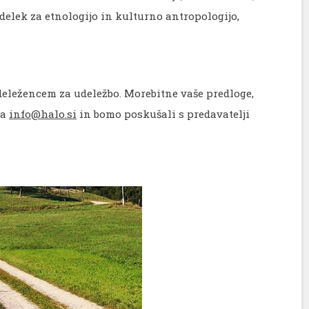
ddelek za etnologijo in kulturno antropologijo,
eležencem za udeležbo. Morebitne vaše predloge,
na
info@halo.si
in bomo poskušali s predavatelji