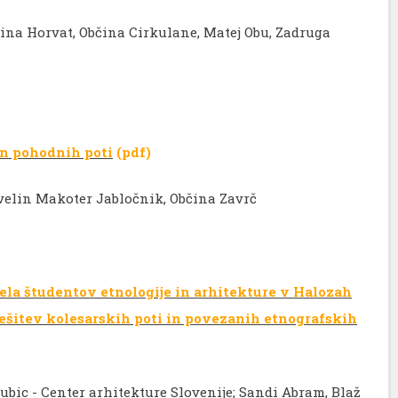
Nina Horvat, Občina Cirkulane, Matej Obu, Zadruga
in pohodnih poti
(pdf)
 Evelin Makoter Jabločnik, Občina Zavrč
la študentov etnologije in arhitekture v Halozah
rešitev kolesarskih poti in povezanih etnografskih
ubic - Center arhitekture Slovenije; Sandi Abram, Blaž