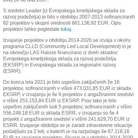
S sredstvi Leader (iz Evropskega kmetijskega sklada za
razvoj podeželja) je bilo v obdobju 2007-2013 sofinanciranih
82 projektov v skupni vrednosti 661.136,92 EUR. Opis
projektov lahko pogledate
tukaj
.
Izvajanje projektov v obdobju 2014-2020 se izvaja v okviru
programa CLLD (Community Led Local Development) in je
na območju LAS Haloze financirano iz dveh skladov:
Evropskega kmetijskega sklada za razvoj podeželja
(EKSRP) in Evropskega sklada za regionalni razvoj
(ESRR).
Do konca leta 2021 je bilo uspešno zaključenih že 16
projektov, sofinanciranih v višini 473.031,85 EUR iz sklada
EKSRP, v izvajanju je še 9 projektov z angažiranimi sredstvi
v višini 253.153,84 EUR iz EKSRP. Prav tako je bilo
uspešno zaključenih tudi 5 projektov, sofinanciranih v višini
556.248,18 EUR iz sklada ESRR, v izvajanju so še 4
projekti z angažiranimi sredstvi v višini 241.629,70 EUR iz
ESRR. Izvajanje obdobja se je zaradi zdravstvene situacije
podaljšalo za 2 leti, v katerih je na razpolago še 87.118,16
EUR za izvajanje projektov. Skupaj je v obdobju 2014-2020