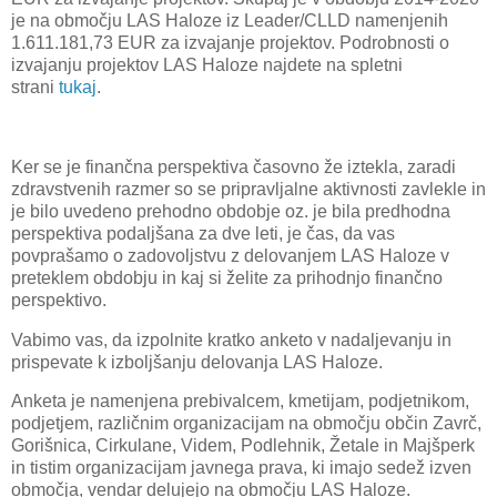
je na območju LAS Haloze iz Leader/CLLD namenjenih
1.611.181,73 EUR za izvajanje projektov. Podrobnosti o
izvajanju projektov LAS Haloze najdete na spletni
strani
tukaj
.
Ker se je finančna perspektiva časovno že iztekla, zaradi
zdravstvenih razmer so se pripravljalne aktivnosti zavlekle in
je bilo uvedeno prehodno obdobje oz. je bila predhodna
perspektiva podaljšana za dve leti, je čas, da vas
povprašamo o zadovoljstvu z delovanjem LAS Haloze v
preteklem obdobju in kaj si želite za prihodnjo finančno
perspektivo.
Vabimo vas, da izpolnite kratko anketo v nadaljevanju in
prispevate k izboljšanju delovanja LAS Haloze.
Anketa je namenjena prebivalcem, kmetijam, podjetnikom,
podjetjem, različnim organizacijam na območju občin Zavrč,
Gorišnica, Cirkulane, Videm, Podlehnik, Žetale in Majšperk
in tistim organizacijam javnega prava, ki imajo sedež izven
območja, vendar delujejo na območju LAS Haloze.