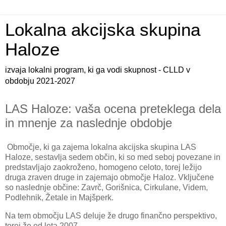
Lokalna akcijska skupina
Haloze
izvaja lokalni program, ki ga vodi skupnost - CLLD v
obdobju 2021-2027
LAS Haloze: vaša ocena preteklega dela
in mnenje za naslednje obdobje
Območje, ki ga zajema lokalna akcijska skupina LAS
Haloze, sestavlja sedem občin, ki so med seboj povezane in
predstavljajo zaokroženo, homogeno celoto, torej ležijo
druga zraven druge in zajemajo območje Haloz. Vključene
so naslednje občine: Zavrč, Gorišnica, Cirkulane, Videm,
Podlehnik, Žetale in Majšperk.
Na tem območju LAS deluje že drugo finančno perspektivo,
torej že od leta 2007.