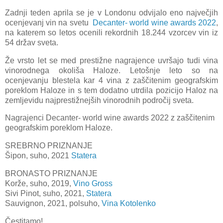
Zadnji teden aprila se je v Londonu odvijalo eno največjih
ocenjevanj vin na svetu
Decanter- world wine awards 2022
,
na katerem so letos ocenili rekordnih 18.244 vzorcev vin iz
54 držav sveta.
Že vrsto let se med prestižne nagrajence uvršajo tudi vina
vinorodnega okoliša Haloze. Letošnje leto so na
ocenjevanju blestela kar 4 vina z zaščitenim geografskim
poreklom Haloze in s tem dodatno utrdila pozicijo Haloz na
zemljevidu najprestižnejših vinorodnih področij sveta.
Nagrajenci Decanter- world wine awards 2022 z zaščitenim
geografskim poreklom Haloze.
SREBRNO PRIZNANJE
Šipon, suho, 2021
Statera
BRONASTO PRIZNANJE
Korže, suho, 2019,
Vino Gross
Sivi Pinot, suho, 2021,
Statera
Sauvignon, 2021, polsuho,
Vina Kotolenko
Čestitamo!