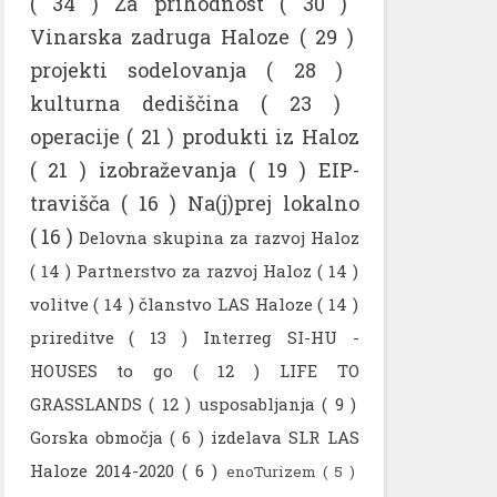
( 34 )
Za prihodnost
( 30 )
Vinarska zadruga Haloze
( 29 )
projekti sodelovanja
( 28 )
kulturna dediščina
( 23 )
operacije
( 21 )
produkti iz Haloz
( 21 )
izobraževanja
( 19 )
EIP-
travišča
( 16 )
Na(j)prej lokalno
( 16 )
Delovna skupina za razvoj Haloz
( 14 )
Partnerstvo za razvoj Haloz
( 14 )
volitve
( 14 )
članstvo LAS Haloze
( 14 )
prireditve
( 13 )
Interreg SI-HU -
HOUSES to go
( 12 )
LIFE TO
GRASSLANDS
( 12 )
usposabljanja
( 9 )
Gorska območja
( 6 )
izdelava SLR LAS
Haloze 2014-2020
( 6 )
enoTurizem
( 5 )