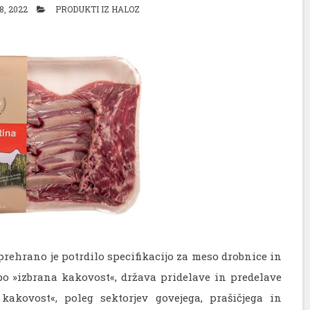
8, 2022
PRODUKTI IZ HALOZ
prehrano je potrdilo specifikacijo za meso drobnice in
o »izbrana kakovost«, država pridelave in predelave
akovost«, poleg sektorjev govejega, prašičjega in