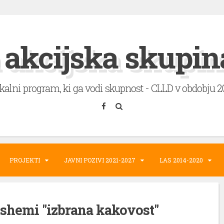
 akcijska skupin
okalni program, ki ga vodi skupnost - CLLD v obdobju 
PROJEKTI
JAVNI POZIVI 2021-2027
LAS 2014-2020
 shemi "izbrana kakovost"