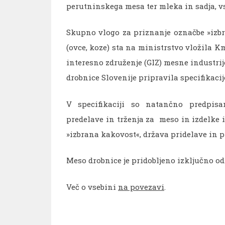
perutninskega mesa ter mleka in sadja, vs
Skupno vlogo za priznanje označbe »izb
(ovce, koze) sta na ministrstvo vložila 
interesno združenje (GIZ) mesne industrije
drobnice Slovenije pripravila specifikacij
V specifikaciji so natančno predpisan
predelave in trženja za meso in izdelke 
»izbrana kakovost«, država pridelave in p
Meso drobnice je pridobljeno izključno od 
Več o vsebini
na povezavi
.