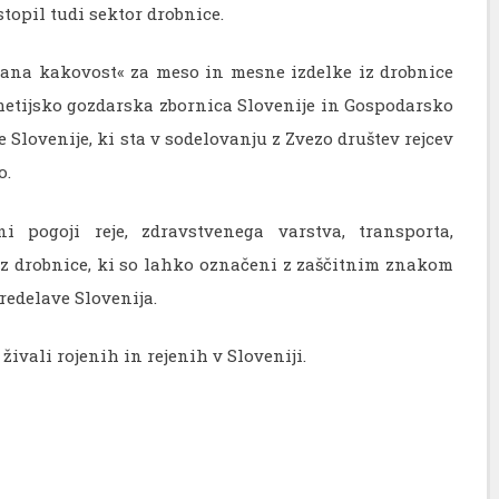
topil tudi sektor drobnice.
rana kakovost« za meso in mesne izdelke iz drobnice
Kmetijsko gozdarska zbornica Slovenije in Gospodarsko
 Slovenije, ki sta v sodelovanju z Zvezo društev rejcev
o.
i pogoji reje, zdravstvenega varstva, transporta,
iz drobnice, ki so lahko označeni z zaščitnim znakom
redelave Slovenija.
živali rojenih in rejenih v Sloveniji.