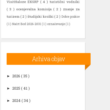
VisitHaloze EKSRP
( 4 )
turistični vodniki
( 3 )
ocenjevalna komisija
( 2 )
znanje za
turizem
( 2 )
študijski krožki
( 2 )
Dobre prakse
( 1 )
Načrt Borl 2026-2031
( 1 )
označevanje
( 1 )
Arhiva objav
2026
( 35 )
►
2025
( 41 )
►
2024
( 34 )
►