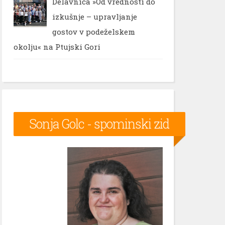
Delavnica »Od vrednosti do
izkušnje – upravljanje
gostov v podeželskem
okolju« na Ptujski Gori
Sonja Golc - spominski zid