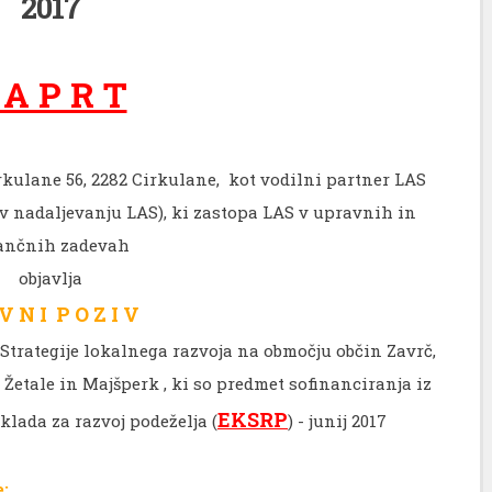
2017
 A P R T
rkulane 56, 2282 Cirkulane, kot vodilni partner LAS
(v nadaljevanju LAS), ki zastopa LAS v upravnih in
ančnih zadevah
objavlja
V N I P O Z I V
v Strategije lokalnega razvoja na območju občin Zavrč,
 Žetale in Majšperk , ki so predmet sofinanciranja iz
EKSRP
lada za razvoj podeželja (
) - junij 2017
e: