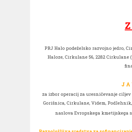
Z
PRJ Halo podeželsko razvojno jedro, Ci
Haloze, Cirkulane 56, 2282 Cirkulane 
fin
J A 
za izbor operacij za uresničevanje cilje
Gorišnica, Cirkulane, Videm, Podlehnik,
naslova Evropskega kmetijskega sk
Razpoložljiva sredstva za sofinanciranj