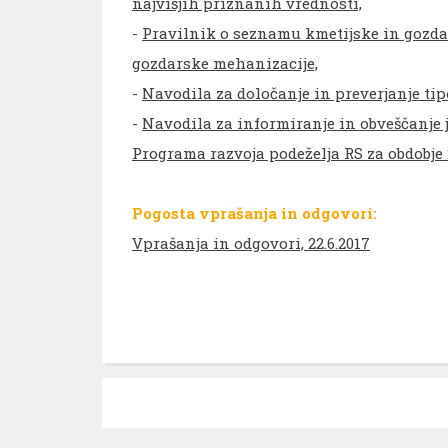
najvišjih priznanih vrednosti,
-
Pravilnik o seznamu kmetijske in gozda
gozdarske mehanizacije,
-
Navodila za določanje in preverjanje tip
-
Navodila za informiranje in obveščanje 
Programa razvoja podeželja RS za obdobje 
Pogosta vprašanja in odgovori:
Vprašanja in odgovori, 22.6.2017