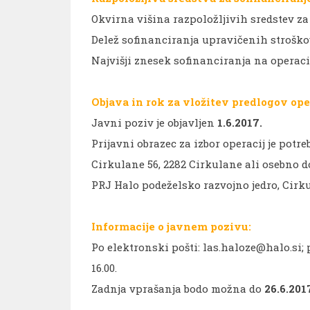
Okvirna višina razpoložljivih sredstev z
Delež sofinanciranja upravičenih stroško
Najvišji znesek sofinanciranja na operaci
Objava in rok za vložitev predlogov oper
Javni poziv je objavljen
1.6.2017.
Prijavni obrazec za izbor operacij je potr
Cirkulane 56, 2282 Cirkulane ali osebno d
PRJ Halo podeželsko razvojno jedro, Cirk
Informacije o javnem pozivu:
Po elektronski pošti: las.haloze@halo.si; 
16.00.
Zadnja vprašanja bodo možna do
26.6.201