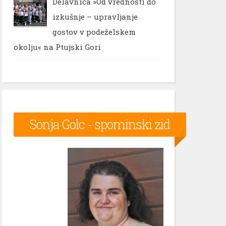
Delavnica »Od vrednosti do
izkušnje – upravljanje
gostov v podeželskem
okolju« na Ptujski Gori
Sonja Golc - spominski zid