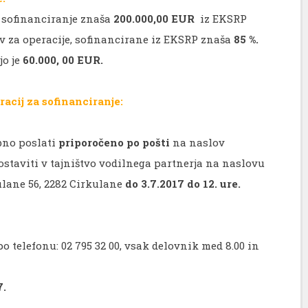
a sofinanciranje znaša
200.000,00 EUR
iz EKSRP
v za operacije, sofinancirane iz EKSRP znaša
85 %.
jo je
60.000, 00 EUR.
acij za sofinanciranje:
ebno poslati
priporočeno po pošti
na naslov
ostaviti v tajništvo vodilnega partnerja na naslovu
ulane 56, 2282 Cirkulane
do 3.7.2017 do 12. ure.
po telefonu: 02 795 32 00, vsak delovnik med 8.00 in
7.