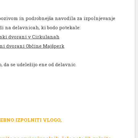
 pozivom in podrobnejša navodila za izpolnjevanje
di na delavnicah, ki bodo potekale:
ki dvorani v Cirkulanah
ni dvorani Občine Majšperk
 da se udeležijo ene od delavnic.
EBNO IZPOLNITI VLOGO,
.