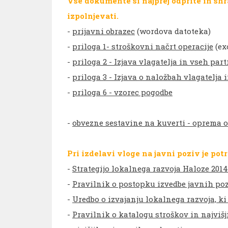
Vse dokumente si najprej odprite in shra
izpolnjevati.
-
prijavni obrazec
(wordova datoteka)
-
priloga 1- stroškovni načrt operacije
(ex
-
priloga 2 - Izjava vlagatelja in vseh par
-
priloga 3 - Izjava o naložbah vlagatelja 
-
priloga 6 - vzorec pogodbe
-
obvezne sestavine na kuverti - oprema 
Pri izdelavi vloge na javni poziv je po
-
Strategijo lokalnega razvoja Haloze 2014
-
Pravilnik o postopku izvedbe javnih poz
-
Uredbo o izvajanju lokalnega razvoja, k
-
Pravilnik o katalogu stroškov in najviš