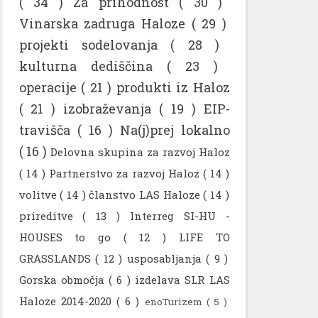
( 34 )
Za prihodnost
( 30 )
Vinarska zadruga Haloze
( 29 )
projekti sodelovanja
( 28 )
kulturna dediščina
( 23 )
operacije
( 21 )
produkti iz Haloz
( 21 )
izobraževanja
( 19 )
EIP-
travišča
( 16 )
Na(j)prej lokalno
( 16 )
Delovna skupina za razvoj Haloz
( 14 )
Partnerstvo za razvoj Haloz
( 14 )
volitve
( 14 )
članstvo LAS Haloze
( 14 )
prireditve
( 13 )
Interreg SI-HU -
HOUSES to go
( 12 )
LIFE TO
GRASSLANDS
( 12 )
usposabljanja
( 9 )
Gorska območja
( 6 )
izdelava SLR LAS
Haloze 2014-2020
( 6 )
enoTurizem
( 5 )