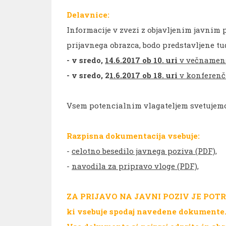
Delavnice:
Informacije v zvezi z objavljenim javnim
prijavnega obrazca, bodo predstavljene tu
- v sredo,
14.6.2017 ob 10. uri
v večnamens
- v sredo, 2
1.6.2017 ob 18. uri
v konferenč
Vsem potencialnim vlagateljem svetujemo,
Razpisna dokumentacija vsebuje:
-
celotno besedilo javnega poziva (PDF),
-
navodila za pripravo vloge (PDF),
ZA PRIJAVO NA JAVNI POZIV JE POTR
ki vsebuje spodaj navedene dokumente