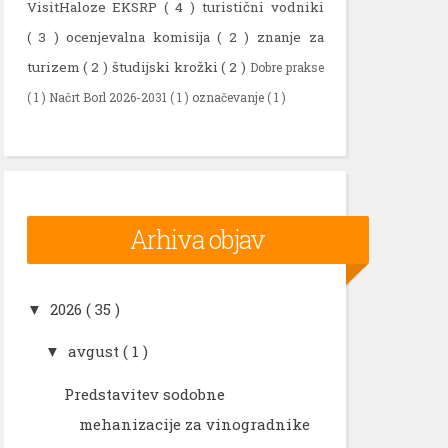
VisitHaloze EKSRP
( 4 )
turistični vodniki
( 3 )
ocenjevalna komisija
( 2 )
znanje za
turizem
( 2 )
študijski krožki
( 2 )
Dobre prakse
( 1 )
Načrt Borl 2026-2031
( 1 )
označevanje
( 1 )
Arhiva objav
2026
( 35 )
▼
avgust
( 1 )
▼
Predstavitev sodobne
mehanizacije za vinogradnike