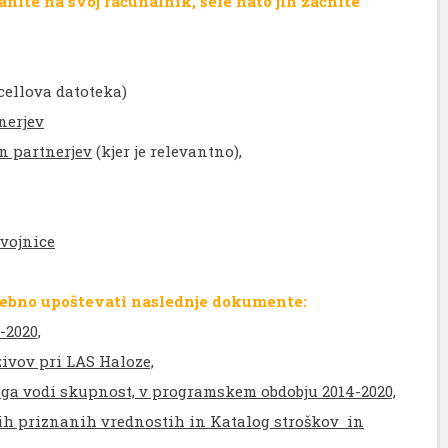
nite na svoj računalnik, šele nato jih začnite
cellova datoteka)
tnerjev
in partnerjev
(kjer je relevantno),
ovojnice
trebno upoštevati naslednje dokumente:
-2020,
ivov pri LAS Haloze,
i ga vodi skupnost, v programskem obdobju 2014-2020,
jih priznanih vrednostih in Katalog stroškov in