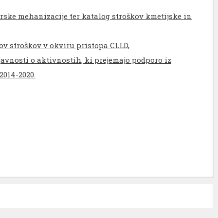
rske mehanizacije ter katalog stroškov kmetijske in
ov stroškov v okviru pristopa CLLD,
javnosti o aktivnostih, ki prejemajo podporo iz
2014-2020.