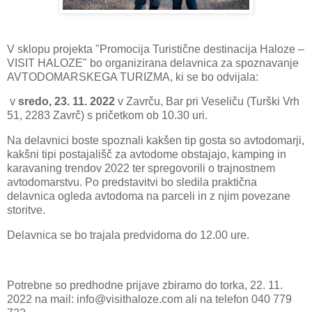
V sklopu projekta "Promocija Turistične destinacija Haloze –
VISIT HALOZE" bo organizirana delavnica za spoznavanje
AVTODOMARSKEGA TURIZMA, ki se bo odvijala:
v
sredo, 23. 11. 2022
v Zavrču, Bar pri Veseliču (Turški Vrh
51, 2283 Zavrč) s pričetkom ob 10.30 uri.
Na delavnici boste spoznali kakšen tip gosta so avtodomarji,
kakšni tipi postajališč za avtodome obstajajo, kamping in
karavaning trendov 2022 ter spregovorili o trajnostnem
avtodomarstvu. Po predstavitvi bo sledila praktična
delavnica ogleda avtodoma na parceli in z njim povezane
storitve.
Delavnica se bo trajala predvidoma do 12.00 ure.
Potrebne so predhodne prijave zbiramo do torka, 22. 11.
2022 na mail: info@visithaloze.com ali na telefon 040 779