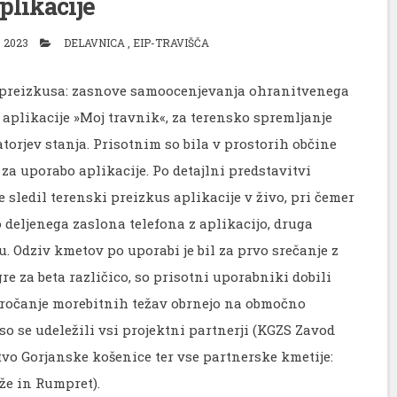
plikacije
, 2023
DELAVNICA
,
EIP-TRAVIŠČA
 preizkusa: zasnove samoocenjevanja ohranitvenega
ja aplikacije »Moj travnik«, za terensko spremljanje
torjev stanja. Prisotnim so bila v prostorih občine
za uporabo aplikacije. Po detajlni predstavitvi
 sledil terenski preizkus aplikacije v živo, pri čemer
deljenega zaslona telefona z aplikacijo, druga
. Odziv kmetov po uporabi je bil za prvo srečanje z
re za beta različico, so prisotni uporabniki dobili
oročanje morebitnih težav obrnejo na območno
o se udeležili vsi projektni partnerji (KGZS Zavod
tvo Gorjanske košenice ter vse partnerske kmetije:
eže in Rumpret).