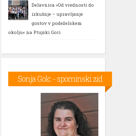
Delavnica »Od vrednosti do
izkušnje – upravljanje
gostov v podeželskem
okolju« na Ptujski Gori
Sonja Golc - spominski zid