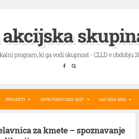
 akcijska skupin
okalni program, ki ga vodi skupnost - CLLD v obdobju 
PROJEKTI
JAVNI POZIVI 2021-2027
LAS 2014-2020
delavnica za kmete – spoznavanje