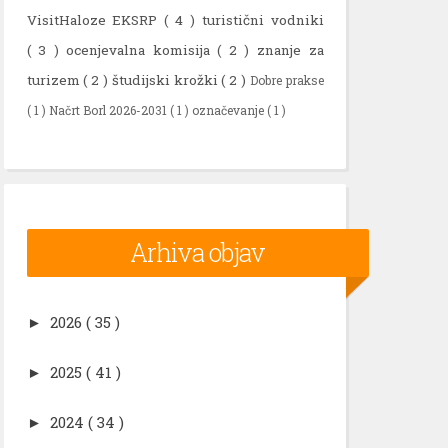
VisitHaloze EKSRP
( 4 )
turistični vodniki
( 3 )
ocenjevalna komisija
( 2 )
znanje za
turizem
( 2 )
študijski krožki
( 2 )
Dobre prakse
( 1 )
Načrt Borl 2026-2031
( 1 )
označevanje
( 1 )
Arhiva objav
2026
( 35 )
►
2025
( 41 )
►
2024
( 34 )
►