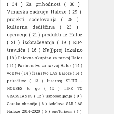
( 34 )
Za prihodnost
( 30 )
Vinarska zadruga Haloze
( 29 )
projekti sodelovanja
( 28 )
kulturna dediščina
( 23 )
operacije
( 21 )
produkti iz Haloz
( 21 )
izobraževanja
( 19 )
EIP-
travišča
( 16 )
Na(j)prej lokalno
( 16 )
Delovna skupina za razvoj Haloz
( 14 )
Partnerstvo za razvoj Haloz
( 14 )
volitve
( 14 )
članstvo LAS Haloze
( 14 )
prireditve
( 13 )
Interreg SI-HU -
HOUSES to go
( 12 )
LIFE TO
GRASSLANDS
( 12 )
usposabljanja
( 9 )
Gorska območja
( 6 )
izdelava SLR LAS
Haloze 2014-2020
( 6 )
enoTurizem
( 5 )