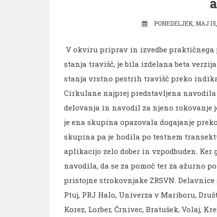
a
PONEDELJEK, MAJ 15
V okviru priprav in izvedbe praktičnega
stanja travišč, je bila izdelana beta verzi
stanja vrstno pestrih travišč preko indika
Cirkulane najprej predstavljena navodila 
delovanja in navodil za njeno rokovanje je
je ena skupina opazovala dogajanje preko 
skupina pa je hodila po testnem transektu
aplikacijo zelo dober in vzpodbuden. Ker g
navodila, da se za pomoč ter za ažurno p
pristojne strokovnjake ZRSVN. Delavnice s
Ptuj, PRJ Halo, Univerza v Mariboru, Druš
Korez, Lorber, Črnivec, Bratušek, Volaj, Kr